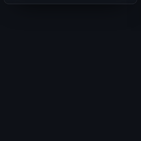
Prêt à planifier votre
prochain voyage ?
Parlez à Lisa dès aujourd'hui. Une
conversation, et votre voyage de rêve
prend forme.