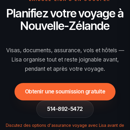
elle doit être soumise au plus tard à
Planifiez votre voyage à
votre arrivée au contrôle des
Nouvelle-Zélande
passeports, alors faites-le avant
l'embarquement. Une assurance voyage
est fortement recommandée.
Visas, documents, assurance, vols et hôtels —
Lisa organise tout et reste joignable avant,
pendant et après votre voyage.
Obtenir une soumission gratuite
514-892-5472
Discutez des options d'assurance voyage avec Lisa avant de