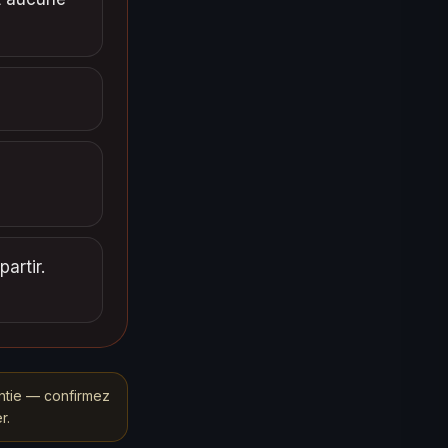
artir.
ntie — confirmez
r.