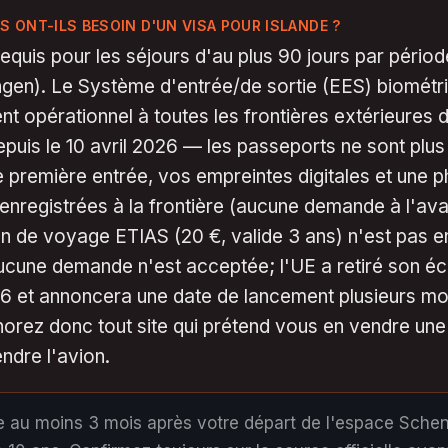
S ONT-ILS BESOIN D'UN VISA POUR ISLANDE ?
equis pour les séjours d'au plus 90 jours par pério
ngen). Le Système d'entrée/de sortie (EES) biométr
nt opérationnel à toutes les frontières extérieures 
uis le 10 avril 2026 — les passeports ne sont plus
e première entrée, vos empreintes digitales et une 
enregistrées à la frontière (aucune demande à l'av
on de voyage ETIAS (20 €, valide 3 ans) n'est pas 
aucune demande n'est acceptée; l'UE a retiré son é
26 et annoncera une date de lancement plusieurs mo
norez donc tout site qui prétend vous en vendre une 
ndre l'avion.
e au moins 3 mois après votre départ de l'espace Sche