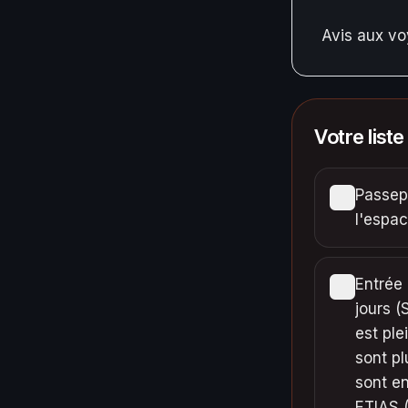
Avis aux v
Votre liste
Passepo
l'espa
Entrée 
jours (
est ple
sont p
sont en
ETIAS (