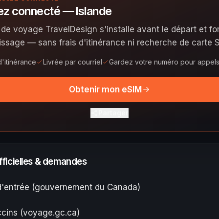
ez connecté — Islande
 de voyage TravelDesign s'installe avant le départ et f
rissage — sans frais d'itinérance ni recherche de carte S
d'itinérance
Livrée par courriel
Gardez votre numéro pour appels 
Obtenir mon eSIM
Partager
ficielles & demandes
d'entrée (gouvernement du Canada)
cins (voyage.gc.ca)