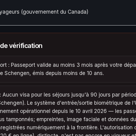
oyageurs (gouvernement du Canada)
 de vérification
rt : Passeport valide au moins 3 mois après votre dépa
ce Schengen, émis depuis moins de 10 ans.
: Aucun visa pour les séjours jusqu'à 90 jours par pério
Schengen). Le système d'entrée/sortie biométrique de l
inement opérationnel depuis le 10 avril 2026 — les pass
lus tamponnés; empreintes, image faciale et données d
registrées numériquement à la frontière. L'autorisation
20 € en ligne), distincte, n'est pas encore en vigueur 