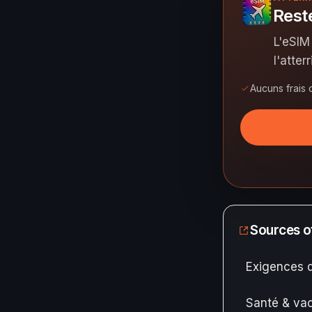
Rest
L'eSIM
l'atter
Aucuns frais 
Sources of
Exigences 
Santé & vac