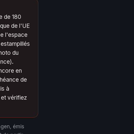
de de 180
ique de l'UE
de l'espace
 estampillés
photo du
ance).
encore en
chéance de
is à
et vérifiez
ngen, émis