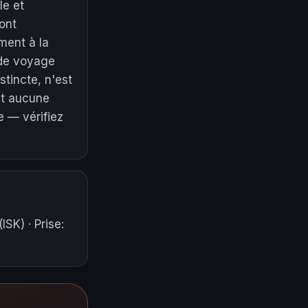
le et
ont
ment à la
n de voyage
stincte, n'est
et aucune
 — vérifiez
(ISK)
·
Prise
: