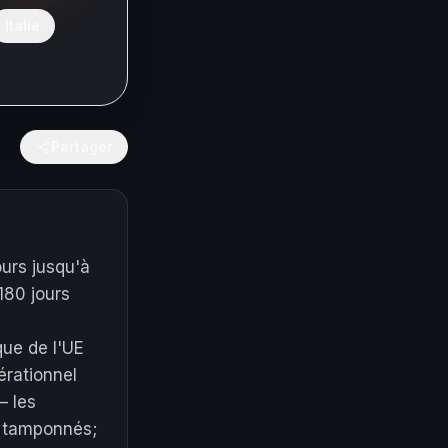
Italie
Partager
ours jusqu'à
180 jours
e
que de l'UE
érationnel
— les
s tamponnés;