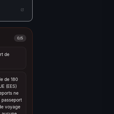
0
/
5
rt de
de de 180
'UE (EES)
eports ne
u passeport
 de voyage
et aucune