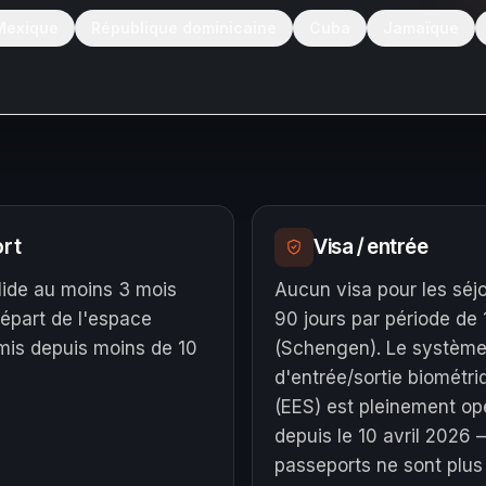
Mexique
République dominicaine
Cuba
Jamaïque
rt
Visa / entrée
lide au moins 3 mois
Aucun visa pour les séj
départ de l'espace
90 jours par période de 
is depuis moins de 10
(Schengen). Le systèm
d'entrée/sortie biométri
(EES) est pleinement op
depuis le 10 avril 2026 
passeports ne sont plu