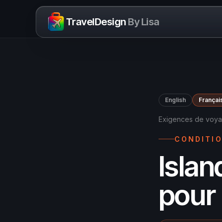
Skip to content
TravelDesign
By Lisa
English
Françai
Exigences de voy
CONDITIO
Islan
pour