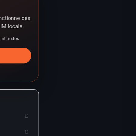
onctionne dès
IM locale.
et textos