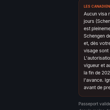
LES CANADIEN
Aucun visa r
jours (Sche
est pleineme
Schengen dep
et, dès votr
visage sont 
L'autorisati
vigueur et 
la fin de 20
l'avance. Ig
avant de pre
Passeport valid