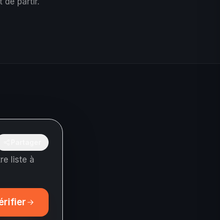
 de partir.
Partager
e liste à
érifier