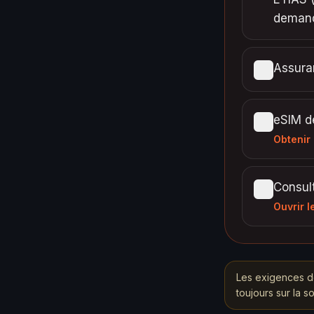
demand
Assura
eSIM de
Obtenir
Consult
Ouvrir l
Les exigences d
toujours sur la s