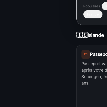
Populaires :
France
🇮🇸
Islande
Passepo
Passeport va
après votre 
Schengen, ém
ans.