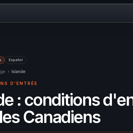
s
Español
age
›
Islande
NS D'ENTRÉE
de : conditions d'e
 les Canadiens