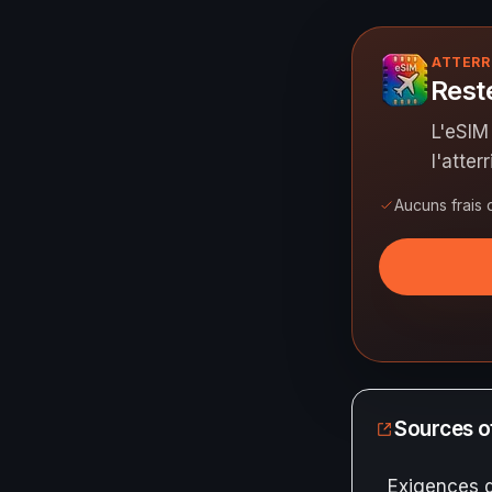
ATTERR
Rest
L'eSIM
l'atter
Aucuns frais 
Sources of
Exigences 