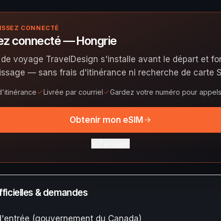
ISSEZ CONNECTÉ
ez connecté — Hongrie
 de voyage TravelDesign s'installe avant le départ et f
rissage — sans frais d'itinérance ni recherche de carte S
d'itinérance
Livrée par courriel
Gardez votre numéro pour appels 
Obtenir mon eSIM
Partager
ficielles & demandes
d'entrée (gouvernement du Canada)