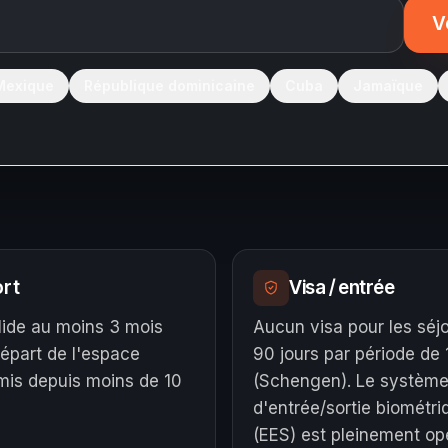
V
Mexique
République dominicaine
Cuba
Jamaïque
rt
Visa / entrée
lide au moins 3 mois
Aucun visa pour les séj
départ de l'espace
90 jours par période de 
is depuis moins de 10
(Schengen). Le systèm
d'entrée/sortie biométri
(EES) est pleinement op