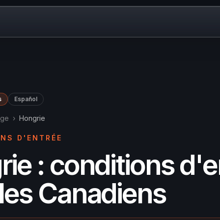
s
Español
age
›
Hongrie
NS D'ENTRÉE
ie : conditions d'
 les Canadiens