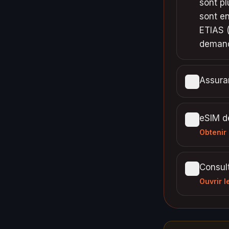
sont p
sont en
ETIAS (
demand
Assura
eSIM de
Obtenir
Consult
Ouvrir l