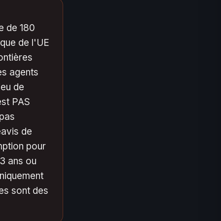
de de 180
ique de l'UE
ontières
es agents
ieu de
est PAS
 pas
éavis de
mption pour
 3 ans ou
uniquement
tes sont des