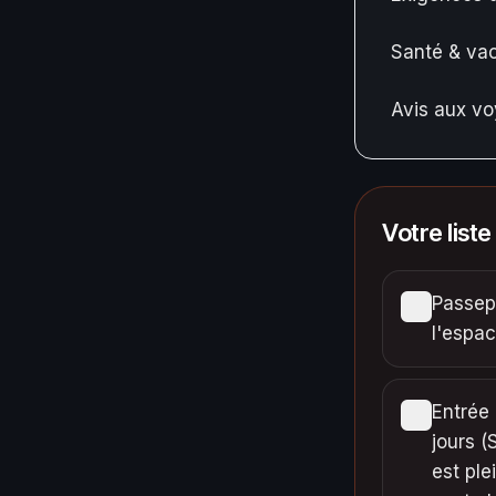
Santé & vac
Avis aux v
Votre liste
Passepo
l'espa
Entrée 
jours (
est ple