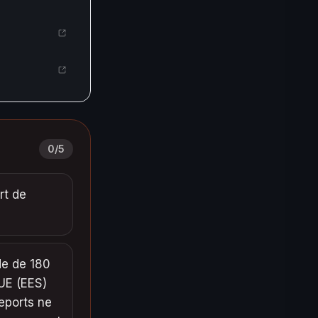
0
/
5
rt de
de de 180
'UE (EES)
eports ne