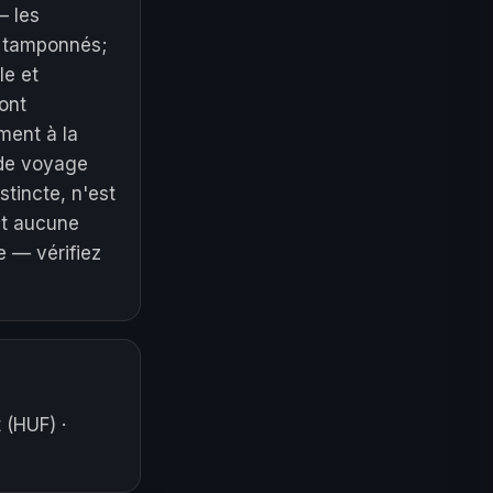
— les
s tamponnés;
le et
ont
ment à la
n de voyage
stincte, n'est
et aucune
 — vérifiez
t (HUF)
·