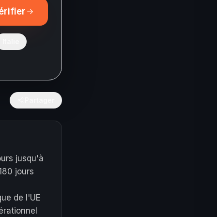
érifier
Italie
Partager
ours jusqu'à
180 jours
e
que de l'UE
érationnel