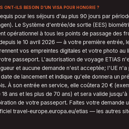
S ONT-ILS BESOIN D'UN VISA POUR HONGRIE ?
equis pour les séjours d'au plus 90 jours par pério
ngen). Le Système d'entrée/de sortie (EES) biométr
nt opérationnel à tous les points de passage des fr
depuis le 10 avril 2026 — à votre première entrée, l
prennent vos empreintes digitales et votre photo au l
otre passeport. L'autorisation de voyage ETIAS n'
igueur et aucune demande n'est acceptée; l'UE n'a
date de lancement et indique qu'elle donnera un pr
is. À son entrée en service, elle coûtera 20 € (exe
 18 ans et les plus de 70 ans) et sera valide jusqu'à
xpiration de votre passeport. Faites votre demande 
officiel travel-europe.europa.eu/etias — les autres si