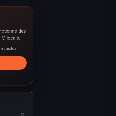
onctionne dès
IM locale.
et textos