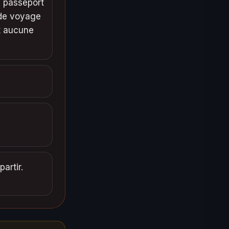
u passeport
 de voyage
et aucune
artir.