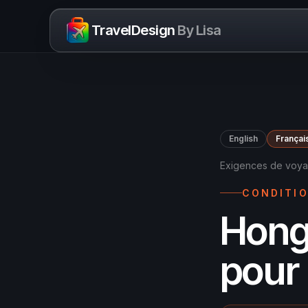
Skip to content
TravelDesign
By Lisa
English
Françai
Exigences de voy
CONDITIO
Hongr
pour