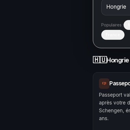
Populaires :
France
🇭🇺
Hongrie
Passepo
Passeport va
après votre 
Schengen, ém
ans.