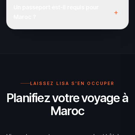
Un passeport est-il requis pour
recommandée.
+
Maroc ?
Passeport valide pour la durée du séjour.
LAISSEZ LISA S'EN OCCUPER
Planifiez votre voyage à
Maroc