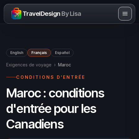
Skip to content
TravelDesign
By Lisa
English
Français
Español
Exigences de voyage
›
Maroc
CONDITIONS D'ENTRÉE
Maroc : conditions
d'entrée pour les
Canadiens