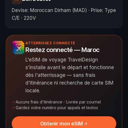
Devise
:
Moroccan Dirham (MAD)
·
Prise
:
Type
C/E · 220V
ATTERRISSEZ CONNECTÉ
Restez connecté — Maroc
L'eSIM de voyage TravelDesign
s'installe avant le départ et fonctionne
dès l'atterrissage — sans frais
d'itinérance ni recherche de carte SIM
locale.
Aucuns frais d'itinérance
Livrée par courriel
Gardez votre numéro pour appels et textos
Obtenir mon eSIM