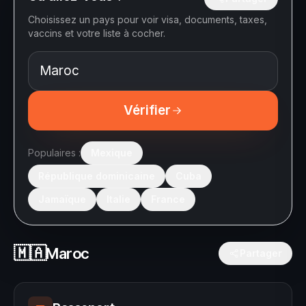
Choisissez un pays pour voir visa, documents, taxes,
vaccins et votre liste à cocher.
Vérifier
Populaires :
Mexique
République dominicaine
Cuba
Jamaïque
Italie
France
🇲🇦
Maroc
Partager