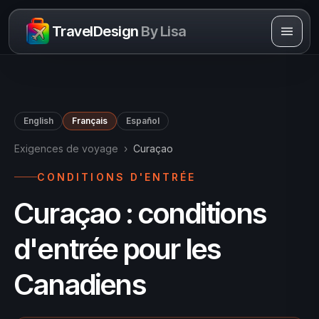
Skip to content
TravelDesign
By Lisa
English
Français
Español
Exigences de voyage
›
Curaçao
CONDITIONS D'ENTRÉE
Curaçao : conditions
d'entrée pour les
Canadiens