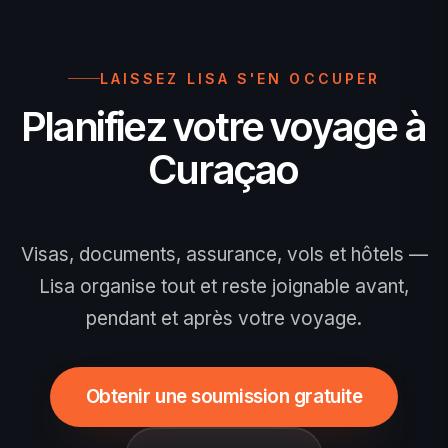
précédant le voyage. La preuve est
assurance voyage est fortement
vérifiée à l'enregistrement puis par
recommandée.
l'immigration à l'arrivée; n'utilisez que le
LAISSEZ LISA S'EN OCCUPER
portail officiel.
Planifiez votre voyage à
Curaçao
Visas, documents, assurance, vols et hôtels —
Lisa organise tout et reste joignable avant,
pendant et après votre voyage.
Obtenir une soumission gratuite