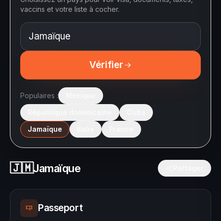
vaccins et votre liste à cocher.
Vérifier
Populaires :
Mexique
République dominicaine
Cuba
Jamaïque
Italie
France
🇯🇲
Jamaïque
Partager
Passeport