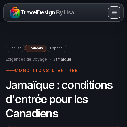
Skip to content
TravelDesign
By Lisa
English
Français
Español
Exigences de voyage
›
Jamaïque
CONDITIONS D'ENTRÉE
Jamaïque : conditions
d'entrée pour les
Canadiens