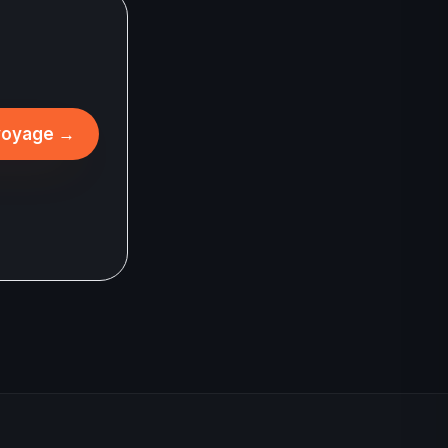
 voyage
→