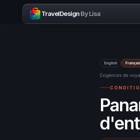
Skip to content
TravelDesign
By Lisa
English
Françai
Exigences de voy
CONDITIO
Pana
d'ent