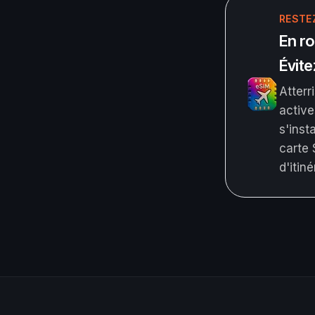
RESTE
En r
Évite
Atterr
activ
s'inst
carte 
d'itin