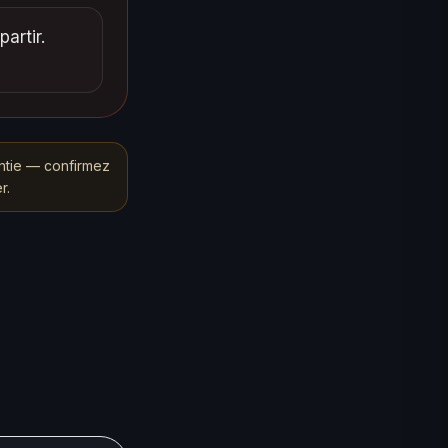
artir.
ntie — confirmez
r.