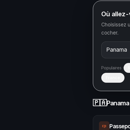
Où allez-
Choisissez u
cocher.
Populaires :
France
🇵🇦
Panama
Passepo