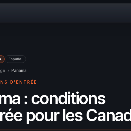
s
Español
age
›
Panama
NS D'ENTRÉE
ma : conditions
rée pour les Cana