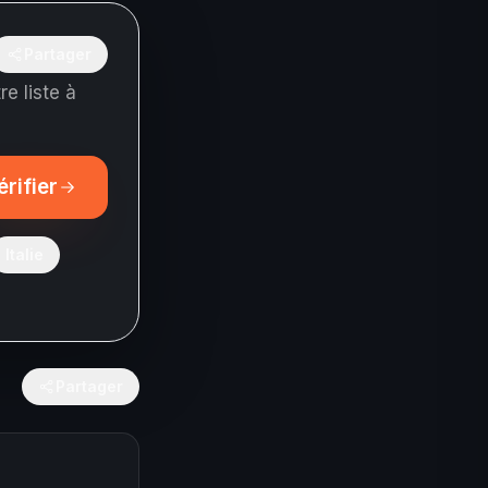
Partager
e liste à
érifier
Italie
Partager