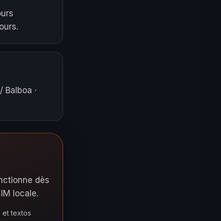
ours
ours.
/ Balboa
·
onctionne dès
IM locale.
et textos