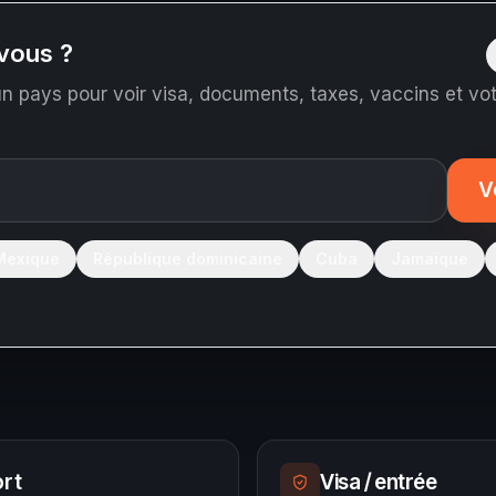
vous ?
n pays pour voir visa, documents, taxes, vaccins et votr
V
Mexique
République dominicaine
Cuba
Jamaïque
rt
Visa / entrée