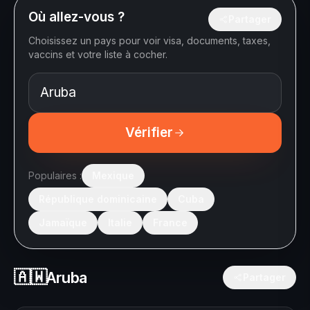
Où allez-vous ?
Partager
Choisissez un pays pour voir visa, documents, taxes,
vaccins et votre liste à cocher.
Vérifier
Populaires :
Mexique
République dominicaine
Cuba
Jamaïque
Italie
France
🇦🇼
Aruba
Partager