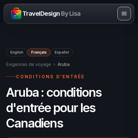
Skip to content
TravelDesign
By Lisa
English
Français
Español
Exigences de voyage
›
Aruba
CONDITIONS D'ENTRÉE
Aruba : conditions
d'entrée pour les
Canadiens