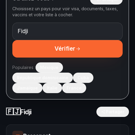
Choisissez un pays pour voir visa, documents, taxes,
vaccins et votre liste à cocher.
Vérifier
Populaires :
Mexique
République dominicaine
Cuba
Jamaïque
Italie
France
🇫🇯
Fidji
Partager