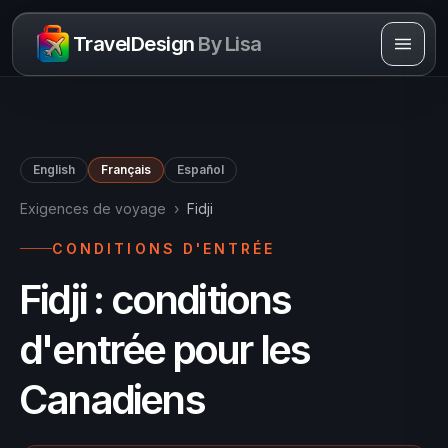
Skip to content
TravelDesign
By Lisa
English
Français
Español
Exigences de voyage
›
Fidji
CONDITIONS D'ENTRÉE
Fidji : conditions
d'entrée pour les
Canadiens